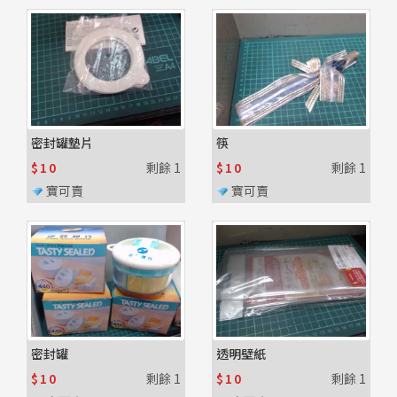
密封罐墊片
筷
$10
剩餘
1
$10
剩餘
1
寶可賣
寶可賣
密封罐
透明壁紙
$10
剩餘
1
$10
剩餘
1