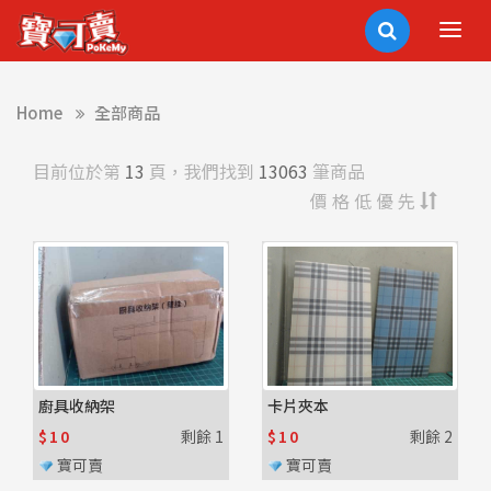
Home
全部商品
目前位於第
13
頁，我們找到
13063
筆商品
價格低優先
廚具收納架
卡片夾本
$10
剩餘
1
$10
剩餘
2
寶可賣
寶可賣