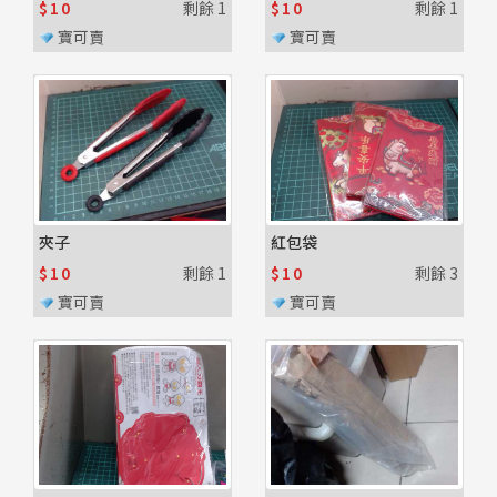
$10
剩餘
1
$10
剩餘
1
寶可賣
寶可賣
夾子
紅包袋
$10
剩餘
1
$10
剩餘
3
寶可賣
寶可賣