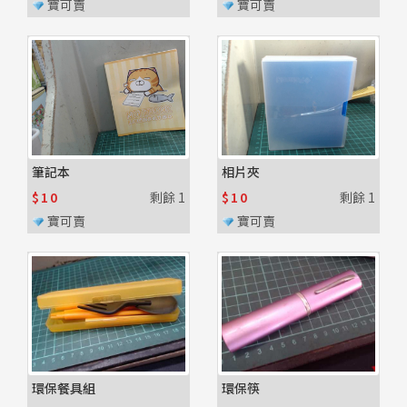
寶可賣
寶可賣
筆記本
相片夾
$10
剩餘
1
$10
剩餘
1
寶可賣
寶可賣
環保餐具組
環保筷