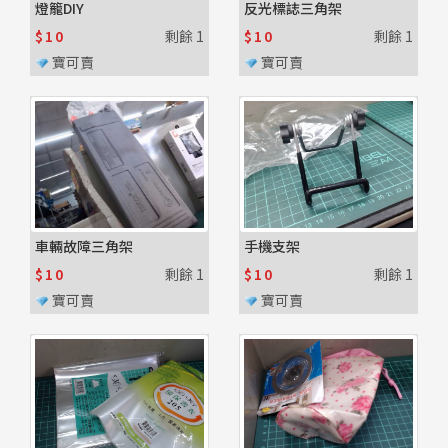
燈籠DIY
反光標誌三角架
$10
剩餘
1
$10
剩餘
1
寶可賣
寶可賣
車輛故障三角架
手機支架
$10
剩餘
1
$10
剩餘
1
寶可賣
寶可賣