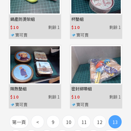
鍋產防燙架組
杯墊組
$10
剩餘
1
$10
剩餘
1
寶可賣
寶可賣
隔熱墊組
密封綁帶組
$10
剩餘
1
$10
剩餘
1
寶可賣
寶可賣
第一頁
<
9
10
11
12
13