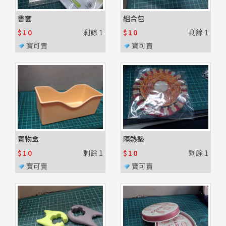
書套
組合包
$10
剩餘
1
$10
剩餘
1
寶可賣
寶可賣
置物盒
隔熱墊
$10
剩餘
1
$10
剩餘
1
寶可賣
寶可賣